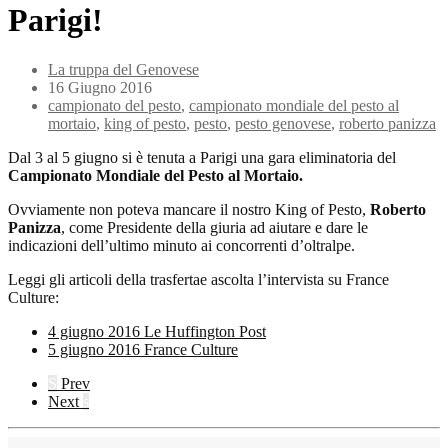
Parigi!
La truppa del Genovese
16 Giugno 2016
campionato del pesto
,
campionato mondiale del pesto al
mortaio
,
king of pesto
,
pesto
,
pesto genovese
,
roberto panizza
Dal 3 al 5 giugno si è tenuta a Parigi una gara eliminatoria del
Campionato Mondiale del Pesto al Mortaio.
Ovviamente non poteva mancare il nostro King of Pesto,
Roberto
Panizza
, come Presidente della giuria ad aiutare e dare le
indicazioni dell’ultimo minuto ai concorrenti d’oltralpe.
Leggi gli articoli della trasfertae ascolta l’intervista su France
Culture:
4 giugno 2016 Le Huffington Post
5 giugno 2016 France Culture
S
Prev
Next
s