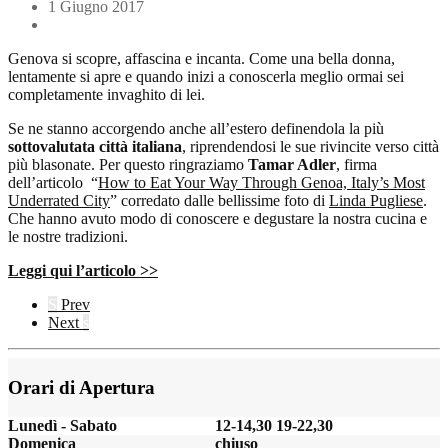
1 Giugno 2017
Genova si scopre, affascina e incanta. Come una bella donna,
lentamente si apre e quando inizi a conoscerla meglio ormai sei
completamente invaghito di lei.
Se ne stanno accorgendo anche all’estero definendola la più
sottovalutata città italiana
, riprendendosi le sue rivincite verso città
più blasonate. Per questo ringraziamo
Tamar Adler
, firma
dell’articolo “
How to Eat Your Way Through Genoa, Italy’s Most
Underrated City
” corredato dalle bellissime foto di
Linda Pugliese
.
Che hanno avuto modo di conoscere e degustare la nostra cucina e
le nostre tradizioni.
Leggi qui l’articolo >>
S
Prev
Next
s
Orari di Apertura
Lunedì - Sabato
12-14,30 19-22,30
Domenica
chiuso