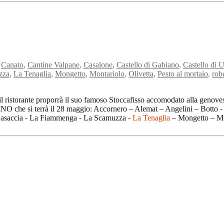
,
Canato
,
Cantine Valpane
,
Casalone
,
Castello di Gabiano
,
Castello di U
zza
,
La Tenaglia
,
Mongetto
,
Montariolo
,
Olivetta
,
Pesto al mortaio
,
rob
l ristorante proporrà il suo famoso Stoccafisso accomodato alla genovese
e si terrà il 28 maggio: Accornero – Alemat – Angelini – Botto - B
a Casaccia - La Fiammenga - La Scamuzza -
La Tenaglia
– Mongetto – Mon