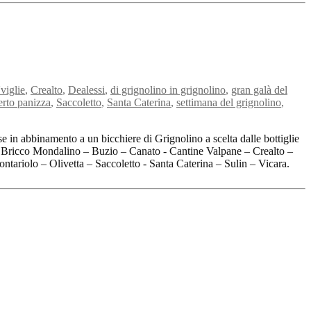
viglie
,
Crealto
,
Dealessi
,
di grignolino in grignolino
,
gran galà del
erto panizza
,
Saccoletto
,
Santa Caterina
,
settimana del grignolino
,
 in abbinamento a un bicchiere di Grignolino a scelta dalle bottiglie
ricco Mondalino – Buzio – Canato - Cantine Valpane – Crealto –
tariolo – Olivetta – Saccoletto - Santa Caterina – Sulin – Vicara.