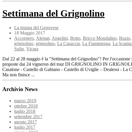
Settimana del Grignolino
La truppa del Genovese
18 Maggio 2017
Accornero
,
Alemat
,
Angelini
,
Botto
,
Bricco Mondalino
,
Buzio
grignolino
,
grignolino
,
La Casaccia
,
La Fiammenga
,
La Scamu
Sulin
,
Vicara
Dal 22 al 28 maggio è la "Settimana del Grignolino"! Per l'occasione i
proposte dai 24 vigneron del tour DI GRIGNOLINO IN GRIGNOLINO ch
Casalone - Castello di Gabiano - Castello di Uviglie – Dealessi - L
Ma non finisce ...
Archivio News
marzo 2019
ottobre 2018
luglio 2018
settembre 2017
agosto 2017
luglio 2017