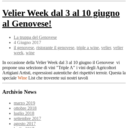
Velier Week dal 3 al 10 giugno
al Genovese!
La truppa del Genovese
4 Giugno 2017
il genovese
,
ristorante il genovese
,
triple a wine
,
velier
,
velier
week
,
wine
In occasione della Velier Week dal 3 al 10 giugno il Genovese vi
propone una selezione di vini "Triple A" i vini degli Agricoltori
Artigiani Artisti, espressioni autentiche dei rispettivi terroir. Questa la
speciale
Wine
List che troverete sui nostri tavoli
Archivio News
marzo 2019
ottobre 2018
luglio 2018
settembre 2017
agosto 2017