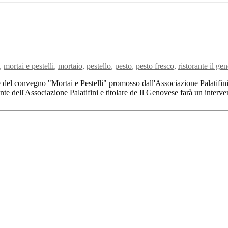
,
mortai e pestelli
,
mortaio
,
pestello
,
pesto
,
pesto fresco
,
ristorante il ge
e del convegno "Mortai e Pestelli" promosso dall'Associazione Palatifin
 dell'Associazione Palatifini e titolare de Il Genovese farà un interve